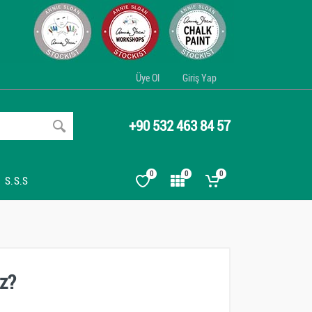
Üye Ol
Giriş Yap
+90 532 463 84 57
0
0
0
S.S.S
iz?