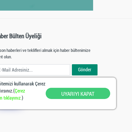
ber Bülten Üyeliği
son haberleri ve teklifleri almak için haber bültenimize
ıt olun.
ail Adresiniz
Gönder
temizi kullanarak Çerez
yal ağlarda bizi takip edin
ırsınız.(
Çerez
UYARIYI KAPAT
 tıklayınız.
)