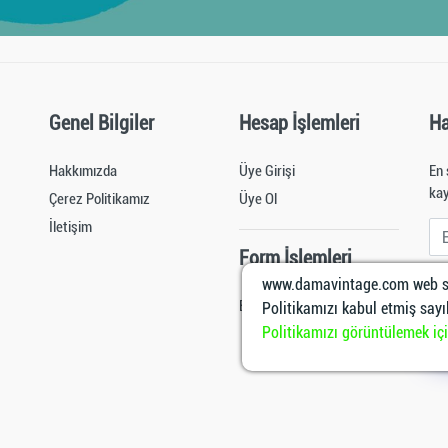
Genel Bilgiler
Hesap İşlemleri
Ha
Hakkımızda
Üye Girişi
En 
kay
Çerez Politikamız
Üye Ol
İletişim
E-M
Form İşlemleri
www.damavintage.com web si
Sos
Bayi Başvuru Formu
Politikamızı kabul etmiş sayıl
Politikamızı görüntülemek için