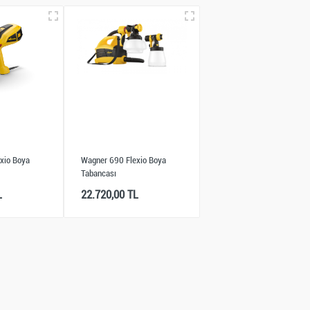
xio Boya
Wagner 690 Flexio Boya
Tabancası
L
22.720,00 TL