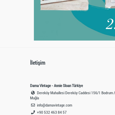
İletişim
Dama Vintage - Annie Sloan Türkiye
Dereköy Mahallesi Dereköy Caddesi 156/1 Bodrum /
Muğla
info@damavintage.com
+90 532 463 84 57