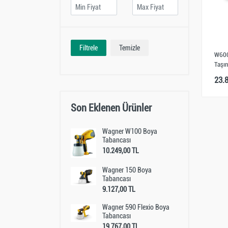
Filtrele
Temizle
W600
Taşın
23.
Son Eklenen Ürünler
Wagner W100 Boya
Tabancası
10.249,00 TL
Wagner 150 Boya
Tabancası
9.127,00 TL
Wagner 590 Flexio Boya
Tabancası
19.767,00 TL