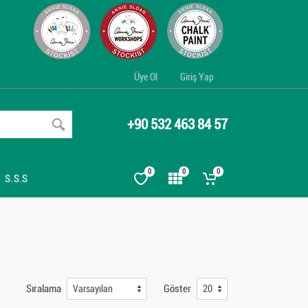
Üye Ol
Giriş Yap
+90 532 463 84 57
0
0
0
S.S.S
Sıralama
Göster