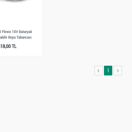
 Flexio 18V Bataryalı
abilir Boya Tabancası
818,00 TL
1