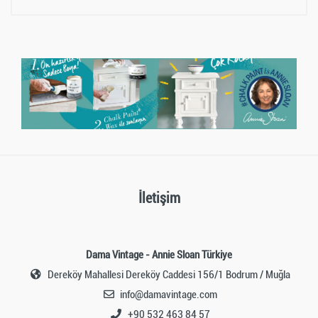
Müşteri yorumu bulunamadı. (Yorum yapmak için
giriş yapmalısınız.
Giriş yapmak için tıklayın
)
İletişim
Dama Vintage - Annie Sloan Türkiye
Dereköy Mahallesi Dereköy Caddesi 156/1 Bodrum / Muğla
info@damavintage.com
+90 532 463 84 57