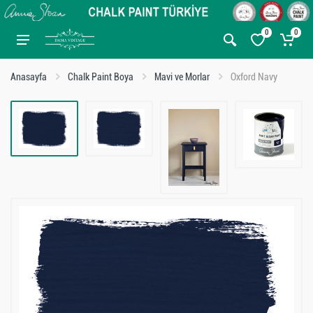
0
0
Anasayfa
Chalk Paint Boya
Mavi ve Morlar
Oxford Navy