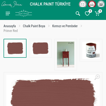
0
0
Anasayfa
Chalk Paint Boya
Kırmızı ve Pembeler
Primer Red