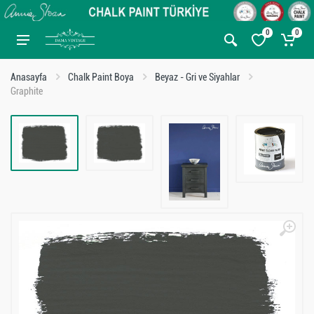
0
0
Anasayfa
Chalk Paint Boya
Beyaz - Gri ve Siyahlar
Graphite