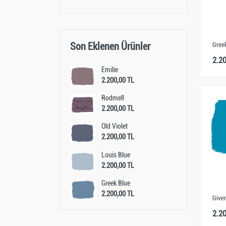
Son Eklenen Ürünler
Gree
2.2
Emilie
2.200,00 TL
Rodmell
2.200,00 TL
Old Violet
2.200,00 TL
Louis Blue
2.200,00 TL
Greek Blue
2.200,00 TL
Give
2.2