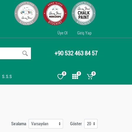
Üye Ol
Giriş Yap
+90 532 463 84 57
0
0
0
S.S.S
Sıralama
Göster