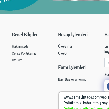
Genel Bilgiler
Hesap İşlemleri
Ha
Hakkımızda
Üye Girişi
En 
kay
Çerez Politikamız
Üye Ol
İletişim
E-M
Form İşlemleri
Sos
Bayi Başvuru Formu
www.damavintage.com web si
Politikamızı kabul etmiş sayıl
Politikamızı görüntülemek için