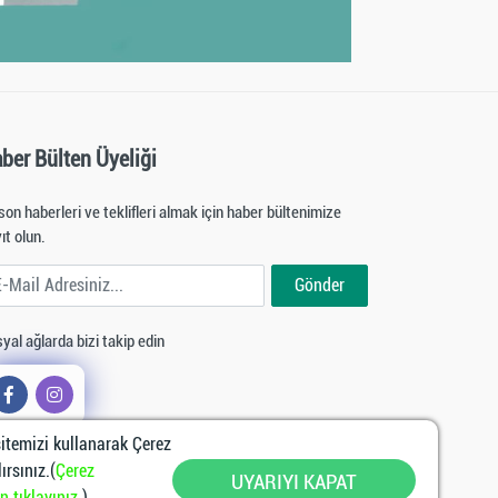
ber Bülten Üyeliği
son haberleri ve teklifleri almak için haber bültenimize
ıt olun.
ail Adresiniz
Gönder
yal ağlarda bizi takip edin
temizi kullanarak Çerez
ırsınız.(
Çerez
UYARIYI KAPAT
 tıklayınız.
)